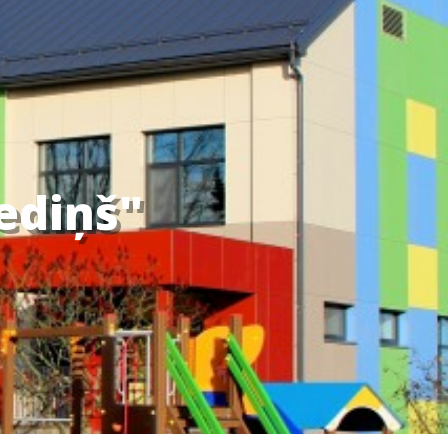
iediņš"