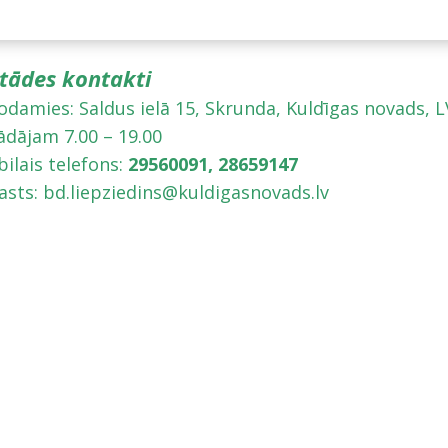
stādes kontakti
odamies: Saldus ielā 15, Skrunda, Kuldīgas novads, L
ādājam 7.00 – 19.00
ilais telefons:
29560091,
28659147
asts: bd.liepziedins@kuldigasnovads.lv