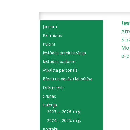
Ie
Jaunumi
Atr
Par mums
Str
Pulciņi
Mob
Iestādes administrācija
e-p
Iestādes padome
Atbalsta personāls
Bērnu un vecāku labbūtība
Dokumenti
Grupas
Galerija
2025. – 2026. m.g.
2024. – 2025. m.g.
Kontakti