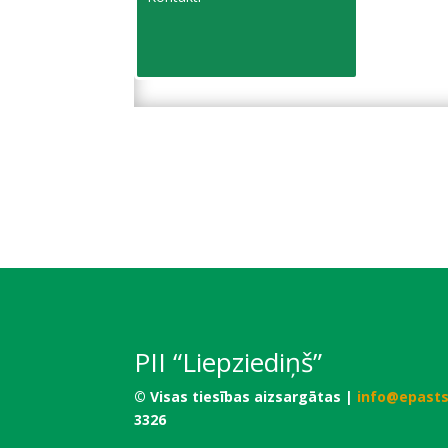
PII “Liepziediņš”
© Visas tiesības aizsargātas |
info@epasts
3326