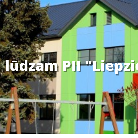
 lūdzam PII "Liepz