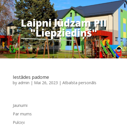
Laipni lūdzam PII
"Liepziediņš"
Iestādes padome
by
admin
|
Mai 26, 2023
|
Atbalsta personāls
Jaunumi
Par mums
Pulciņi